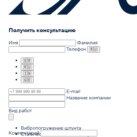
Получить консультацию
Имя
Фамилия
Телефон
🇷🇺
🇬🇷
🇷🇺
🇮🇳
🇬🇪
E‑mail
Название компании
Вид работ
Вибропогружение шпунта
Комментарий
Статическое вдавливание шпунта